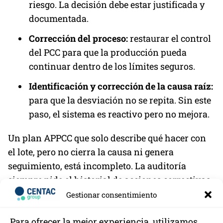
riesgo. La decisión debe estar justificada y
documentada.
Corrección del proceso:
restaurar el control
del PCC para que la producción pueda
continuar dentro de los límites seguros.
Identificación y corrección de la causa raíz:
para que la desviación no se repita. Sin este
paso, el sistema es reactivo pero no mejora.
Un plan APPCC que solo describe qué hacer con
el lote, pero no cierra la causa ni genera
seguimiento, está incompleto. La auditoría
siempre pide el historial de acciones correctivas
y revisa si los problemas se repiten.
Gestionar consentimiento
Para ofrecer la mejor experiencia, utilizamos