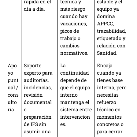
rápida en el
técnica y
estable y el
día a día.
más riesgo
equipo ya
cuando hay
domina
vacaciones,
APPCC,
picos de
trazabilidad,
trabajo o
etiquetado y
cambios
relación con
normativos.
Sanidad.
Apo
Soporte
La
Encaja
yo
experto para
continuidad
cuando ya
punt
auditorías,
depende de
tienes base
ual /
incidencias,
que el equipo
interna, pero
cons
revisión
interno
necesitas
ulto
documental
mantenga el
refuerzo
ría
o
sistema entre
técnico en
preparación
intervencion
momentos
de IFS sin
es.
concretos o
asumir una
para cerrar