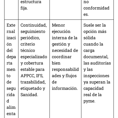
estructura
no
fija.
conformidad
es.
Exte
Continuidad,
Menor
Suele ser la
rnal
seguimiento
ejecución
opción más
izaci
periódico,
interna de la
sólida
ón
criterio
gestión y
cuando la
del
técnico
necesidad de
carga
depa
especializado
coordinar
documental,
rta
y cobertura
bien
las auditorías
men
estable para
responsabilid
y las
to
APPCC, IFS,
ades y flujos
inspecciones
de
trazabilidad,
de
ya superan la
segu
etiquetado y
información.
capacidad
rida
Sanidad.
real de la
d
pyme.
alim
enta