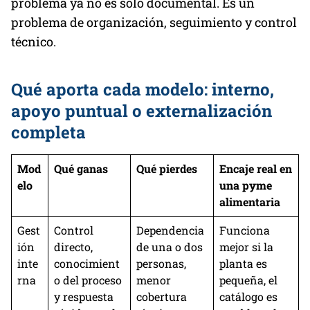
problema ya no es solo documental. Es un
problema de organización, seguimiento y control
técnico.
Qué aporta cada modelo: interno,
apoyo puntual o externalización
completa
Mod
Qué ganas
Qué pierdes
Encaje real en
elo
una pyme
alimentaria
Gest
Control
Dependencia
Funciona
ión
directo,
de una o dos
mejor si la
inte
conocimient
personas,
planta es
rna
o del proceso
menor
pequeña, el
y respuesta
cobertura
catálogo es