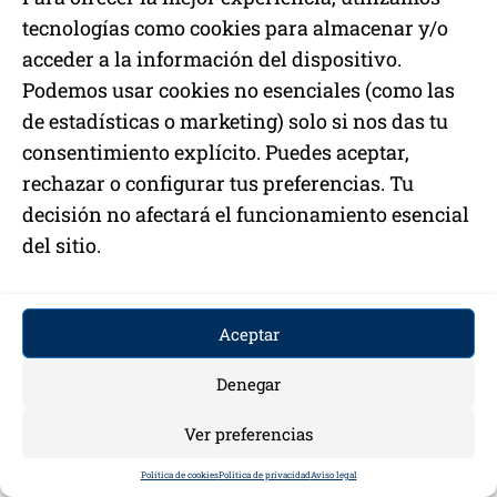
6. Procedimientos de verificación
tecnologías como cookies para almacenar y/o
acceder a la información del dispositivo.
La verificación confirma que el sistema APPCC
Podemos usar cookies no esenciales (como las
funciona tal y como fue diseñado: que los
de estadísticas o marketing) solo si nos das tu
controles son eficaces, que los registros reflejan
consentimiento explícito. Puedes aceptar,
la realidad y que el sistema no ha quedado
rechazar o configurar tus preferencias. Tu
obsoleto por cambios en el proceso, el producto o
decisión no afectará el funcionamiento esencial
los proveedores.
del sitio.
No es lo mismo que la vigilancia. La vigilancia
controla el proceso en tiempo real; la verificación
evalúa el sistema con perspectiva.
Aceptar
Denegar
Actividades de verificación más habituales
Ver preferencias
Revisión periódica de registros de
vigilancia y acciones correctivas.
Política de cookies
Política de privacidad
Aviso legal