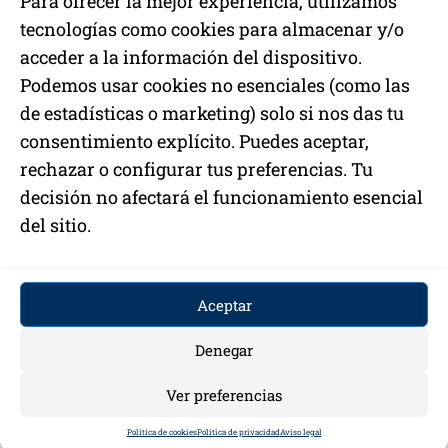
Para ofrecer la mejor experiencia, utilizamos
Legal
tecnologías como cookies para almacenar y/o
Aviso legal
acceder a la información del dispositivo.
Política de cookies
Podemos usar cookies no esenciales (como las
Política de privacidad
de estadísticas o marketing) solo si nos das tu
© 2026 CENTAC Group
consentimiento explícito. Puedes aceptar,
Todos los derechos reservados
rechazar o configurar tus preferencias. Tu
decisión no afectará el funcionamiento esencial
del sitio.
📞 CONTACTO
✉
info@centacgroup.com
Aceptar
✆
(+34) 649 533 296
Denegar
Ver preferencias
Política de cookies
Política de privacidad
Aviso legal