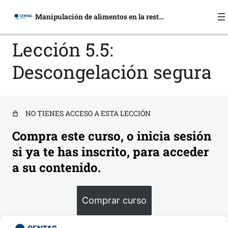
Manipulación de alimentos en la restauración
Lección 5.5:
Descongelación segura
Módulo 1. Introducción a la
manipulación de los alimentos y a la
higiene alimentaria
7 lecciones, 1 cuestionario
NO TIENES ACCESO A ESTA LECCIÓN
Módulo 2. Peligros y riesgos en la
Compra este curso, o inicia sesión
seguridad alimentaria
si ya te has inscrito, para acceder
5 lecciones, 1 cuestionario
Módulo 3. Peligros biológicos en la
a su contenido.
seguridad alimentaria
4 lecciones, 1 cuestionario
Comprar curso
Módulo 4. Higiene personal en la
manipulación de alimentos
Inicia sesión