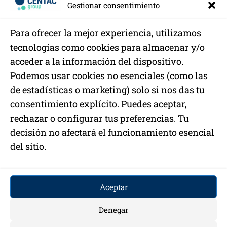
3 lecciones, 1 cuestionario
Gestionar consentimiento
Módulo 5. Buenas prácticas de
manipulación de los alimentos
Para ofrecer la mejor experiencia, utilizamos
tecnologías como cookies para almacenar y/o
Lección 5.1: Recepción y control de materias primas
An
Sig
acceder a la información del dispositivo.
teri
uie
or
nte
Lección 5.2: Almacenamiento en Seco
Podemos usar cookies no esenciales (como las
de estadísticas o marketing) solo si nos das tu
Lección 5.3: Refrigeración y Congelación
consentimiento explícito. Puedes aceptar,
Lección 5.4: Preparación de las comidas
rechazar o configurar tus preferencias. Tu
decisión no afectará el funcionamiento esencial
Lección 5.5: Descongelación segura
del sitio.
Lección 5.6: Cocción y Recalentamiento
Lección 5.7: Mantenimiento en caliente
Aceptar
Lección 5.8: Enfriamiento y Congelación
Denegar
Lección 5.9: Conservación comida preparada